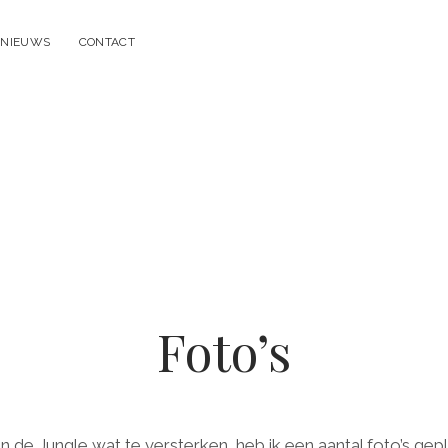
NIEUWS
CONTACT
Foto’s
de Jungle wat te versterken, heb ik een aantal foto’s gepla