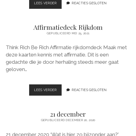
P
LEES VERDER
A
REACTIES GESLOTEN
O
F
S
F
I
I
Affirmatiedeck Rijkdom
T
R
I
M
GEPUBLICEERD MEI 25, 2021
V
A
E
T
Think Rich Be Rich Affirmatie rijkdomdeck Maak met
I
deze kaarten kennis met affirmatie. Dit is een
E
D
gedachte die je door herhaling steeds meer gaat
E
geloven…
C
K
G
E
LEES VERDER
A
REACTIES GESLOTEN
Z
F
O
F
N
I
21 december
D
R
H
M
GEPUBLICEERD DECEMBER 20, 2020
E
A
I
T
21 december 2020 ‘Wat is hier zo bijzonder aan?’
D