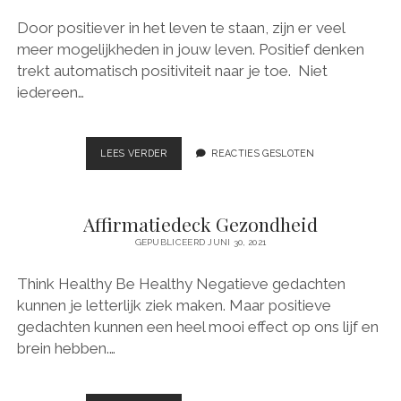
a
n
e
m
e
Door positiever in het leven te staan, zijn er veel
meer mogelijkheden in jouw leven. Positief denken
trekt automatisch positiviteit naar je toe. Niet
iedereen…
LEES VERDER
T
REACTIES GESLOTEN
H
I
N
Affirmatiedeck Gezondheid
K
P
GEPUBLICEERD JUNI 30, 2021
O
S
Think Healthy Be Healthy Negatieve gedachten
I
kunnen je letterlijk ziek maken. Maar positieve
T
I
gedachten kunnen een heel mooi effect op ons lijf en
V
brein hebben.…
E
B
E