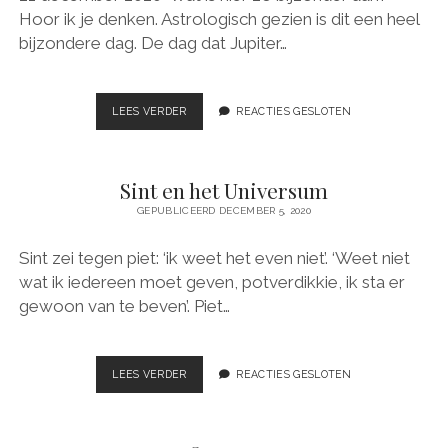
I
Hoor ik je denken. Astrologisch gezien is dit een heel
E
D
bijzondere dag. De dag dat Jupiter…
E
C
K
LEES VERDER
2
REACTIES GESLOTEN
R
1
I
D
J
E
K
Sint en het Universum
C
D
E
O
GEPUBLICEERD DECEMBER 5, 2020
M
M
B
Sint zei tegen piet: ‘ik weet het even niet’. ‘Weet niet
E
wat ik iedereen moet geven, potverdikkie, ik sta er
R
gewoon van te beven’. Piet…
LEES VERDER
S
REACTIES GESLOTEN
I
N
T