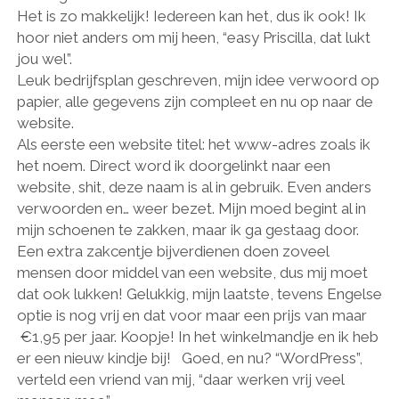
a
n
e
Het is zo makkelijk! Iedereen kan het, dus ik ook! Ik
m
e
hoor niet anders om mij heen, “easy Priscilla, dat lukt
jou wel”.
Leuk bedrijfsplan geschreven, mijn idee verwoord op
papier, alle gegevens zijn compleet en nu op naar de
website.
Als eerste een website titel: het www-adres zoals ik
het noem. Direct word ik doorgelinkt naar een
website, shit, deze naam is al in gebruik. Even anders
verwoorden en… weer bezet. Mijn moed begint al in
mijn schoenen te zakken, maar ik ga gestaag door.
Een extra zakcentje bijverdienen doen zoveel
mensen door middel van een website, dus mij moet
dat ook lukken! Gelukkig, mijn laatste, tevens Engelse
optie is nog vrij en dat voor maar een prijs van maar
€1,95 per jaar. Koopje! In het winkelmandje en ik heb
er een nieuw kindje bij! Goed, en nu? “WordPress”,
verteld een vriend van mij, “daar werken vrij veel