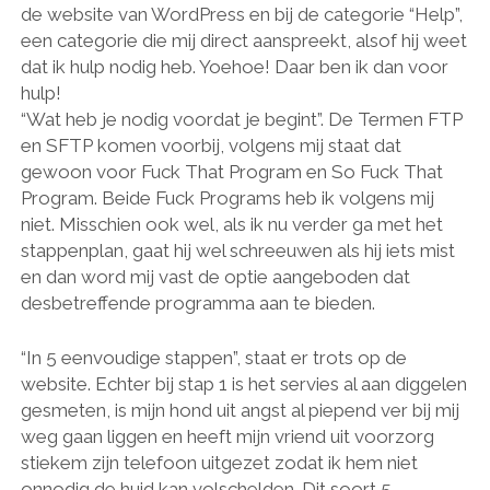
de website van WordPress en bij de categorie “Help”,
een categorie die mij direct aanspreekt, alsof hij weet
dat ik hulp nodig heb. Yoehoe! Daar ben ik dan voor
hulp!
“Wat heb je nodig voordat je begint”. De Termen FTP
en SFTP komen voorbij, volgens mij staat dat
gewoon voor Fuck That Program en So Fuck That
Program. Beide Fuck Programs heb ik volgens mij
niet. Misschien ook wel, als ik nu verder ga met het
stappenplan, gaat hij wel schreeuwen als hij iets mist
en dan word mij vast de optie aangeboden dat
desbetreffende programma aan te bieden.
“In 5 eenvoudige stappen”, staat er trots op de
website. Echter bij stap 1 is het servies al aan diggelen
gesmeten, is mijn hond uit angst al piepend ver bij mij
weg gaan liggen en heeft mijn vriend uit voorzorg
stiekem zijn telefoon uitgezet zodat ik hem niet
onnodig de huid kan volschelden. Dit soort 5-